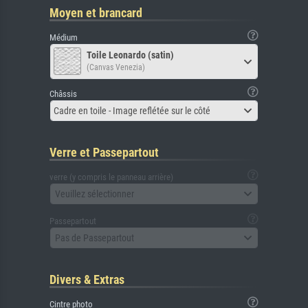
Moyen et brancard
Médium
Toile Leonardo (satin)
(Canvas Venezia)
Châssis
Cadre en toile - Image reflétée sur le côté
Verre et Passepartout
verre (y compris le panneau arrière)
Veuillez sélectionner
Passepartout
Pas de Passepartout
Divers & Extras
Cintre photo