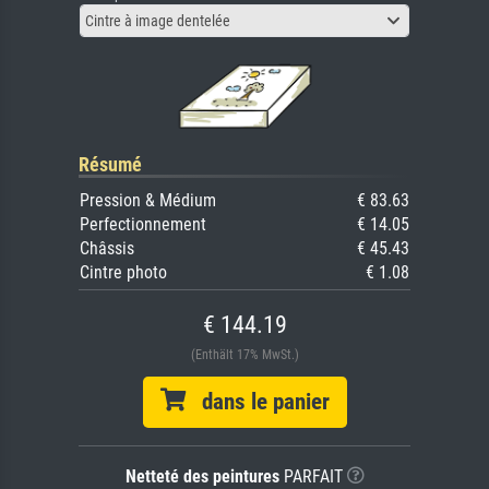
Cintre à image dentelée
Résumé
Pression & Médium
€ 83.63
Perfectionnement
€ 14.05
Châssis
€ 45.43
Cintre photo
€ 1.08
€ 144.19
(Enthält 17% MwSt.)
dans le panier
Netteté des peintures
PARFAIT