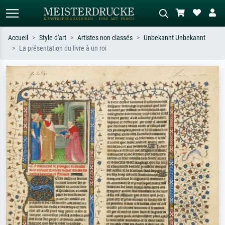
Accueil
Style d'art
Artistes non classés
Unbekannt Unbekannt
La présentation du livre à un roi
Recherche standard
Recherche d'images IA
Recherchez par artiste, titre ou style –
Décrivez la scène – ex. prairie verte,
ex. Monet, Nuit étoilée,
abstrait avec beaucoup de rouge,
impressionnisme, vague de Hokusai,
tableau sombre, nu debout près d'un
nu.
arbre.