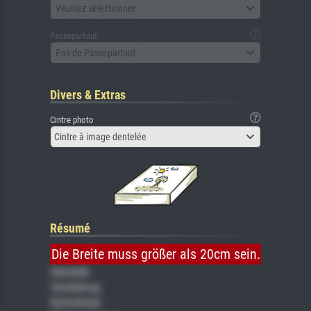
Veuillez sélectionner
Passepartout
Pas de Passepartout
Divers & Extras
Cintre photo
Cintre à image dentelée
Résumé
Die Breite muss größer als 20cm sein.
Gemälde
Veredelung
Keilrahmen