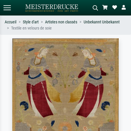
Accueil
Style d'art
Artistes non classés
Unbekannt Unbekannt
Textile en velours de soie
Recherche standard
Recherche d'images IA
Recherchez par artiste, titre ou style –
Décrivez la scène – ex. prairie verte,
ex. Monet, Nuit étoilée,
abstrait avec beaucoup de rouge,
impressionnisme, vague de Hokusai,
tableau sombre, nu debout près d'un
nu.
arbre.