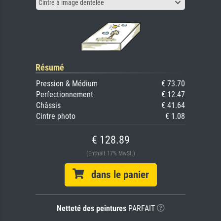
Cintre à image dentelée
Résumé
Pression & Médium
€ 73.70
Perfectionnement
€ 12.47
Châssis
€ 41.64
Cintre photo
€ 1.08
€ 128.89
(Enthält 17% MwSt.)
dans le panier
Netteté des peintures
PARFAIT