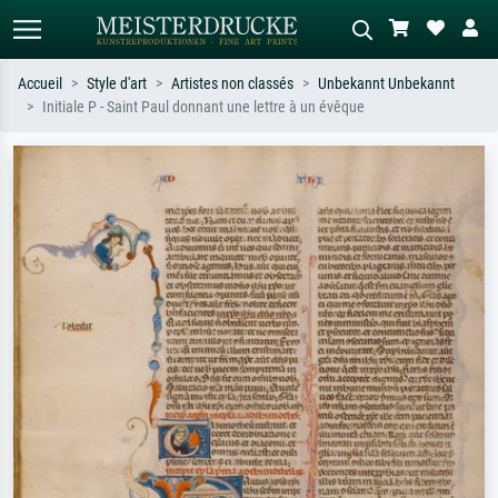
Accueil
Style d'art
Artistes non classés
Unbekannt Unbekannt
Initiale P - Saint Paul donnant une lettre à un évêque
Recherche standard
Recherche d'images IA
Recherchez par artiste, titre ou style –
Décrivez la scène – ex. prairie verte,
ex. Monet, Nuit étoilée,
abstrait avec beaucoup de rouge,
impressionnisme, vague de Hokusai,
tableau sombre, nu debout près d'un
nu.
arbre.