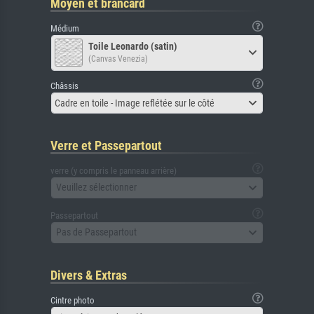
Moyen et brancard
Médium
Toile Leonardo (satin)
(Canvas Venezia)
Châssis
Cadre en toile - Image reflétée sur le côté
Verre et Passepartout
verre (y compris le panneau arrière)
Veuillez sélectionner
Passepartout
Pas de Passepartout
Divers & Extras
Cintre photo