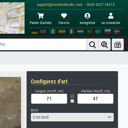
support@meisterdrucke.com · 0043 4257 29415
Panier d'achats
Favoris
enregistrer
se connecter
Configurez d'art
Largeur (motif, cm)
Hauteur (motif, cm)
Bord
0 cm bord