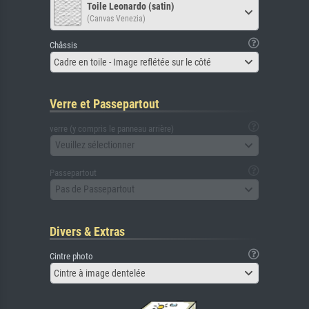
Toile Leonardo (satin)
(Canvas Venezia)
Châssis
Cadre en toile - Image reflétée sur le côté
Verre et Passepartout
verre (y compris le panneau arrière)
Veuillez sélectionner
Passepartout
Pas de Passepartout
Divers & Extras
Cintre photo
Cintre à image dentelée