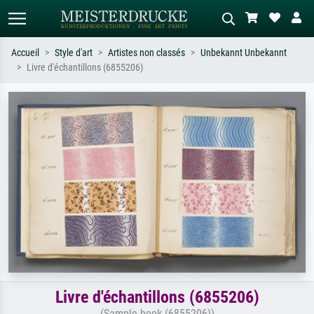
Accueil
Style d'art
Artistes non classés
Unbekannt Unbekannt
Livre d'échantillons (6855206)
Recherche standard
Recherche d'images IA
Recherchez par artiste, titre ou style –
Décrivez la scène – ex. prairie verte,
ex. Monet, Nuit étoilée,
abstrait avec beaucoup de rouge,
impressionnisme, vague de Hokusai,
tableau sombre, nu debout près d'un
nu.
arbre.
Livre d'échantillons (6855206)
(Sample book (6855206))