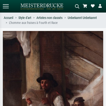
Accueil
Style d'art
Artistes non classés
Unbekannt Unbekannt
L'homme aux fraises à Fourth et Race
Recherche standard
Recherche d'images IA
Recherchez par artiste, titre ou style –
Décrivez la scène – ex. prairie verte,
ex. Monet, Nuit étoilée,
abstrait avec beaucoup de rouge,
impressionnisme, vague de Hokusai,
tableau sombre, nu debout près d'un
nu.
arbre.