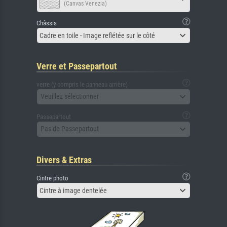
(Canvas Venezia)
Châssis
Cadre en toile - Image reflétée sur le côté
Verre et Passepartout
verre (y compris le panneau arrière)
Veuillez sélectionner
Passepartout
Pas de Passepartout
Divers & Extras
Cintre photo
Cintre à image dentelée