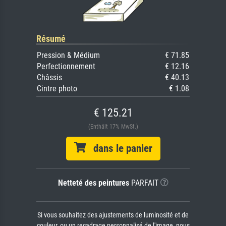
Résumé
Pression & Médium
€ 71.85
Perfectionnement
€ 12.16
Châssis
€ 40.13
Cintre photo
€ 1.08
€ 125.21
(Enthält 17% MwSt.)
dans le panier
Netteté des peintures
PARFAIT
Si vous souhaitez des ajustements de luminosité et de
couleur, ou un recadrage personnalisé de l'image, nous