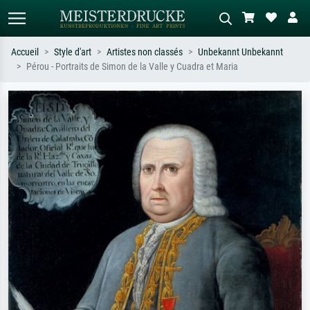
Accueil
Style d'art
Artistes non classés
Unbekannt Unbekannt
Pérou - Portraits de Simon de la Valle y Cuadra et Maria
Recherche standard
Recherche d'images IA
Recherchez par artiste, titre ou style –
Décrivez la scène – ex. prairie verte,
ex. Monet, Nuit étoilée,
abstrait avec beaucoup de rouge,
impressionnisme, vague de Hokusai,
tableau sombre, nu debout près d'un
nu.
arbre.