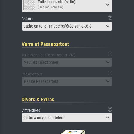
Toile Leonardo (satin)
(Canvas Venezia)
Châssis
Cadre en toile - Image reflétée sur le côté
Verre et Passepartout
verre (y compris le panneau arrière)
Veuillez sélectionner
Passepartout
Pas de Passepartout
Divers & Extras
Cintre photo
Cintre à image dentelée