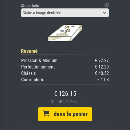
Cintre photo
Cintre à image dentelée
Résumé
Pression & Médium
€ 72.27
Perfectionnement
€ 12.29
Châssis
€ 40.52
Cintre photo
€ 1.08
€ 126.15
(Enthält 17% MwSt.)
dans le panier