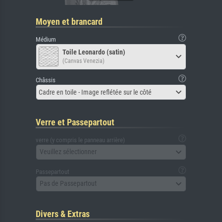
Moyen et brancard
Médium
Toile Leonardo (satin)
(Canvas Venezia)
Châssis
Cadre en toile - Image reflétée sur le côté
Verre et Passepartout
verre (y compris le panneau arrière)
Veuillez sélectionner
Passepartout
Pas de Passepartout
Divers & Extras