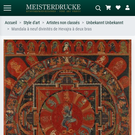
Accueil
Style d'art
Artistes non classés
Unbekannt Unbekannt
Mandala à neuf divinités de Hevajra à deux bras
Recherche standard
Recherche d'images IA
Recherchez par artiste, titre ou style –
Décrivez la scène – ex. prairie verte,
ex. Monet, Nuit étoilée,
abstrait avec beaucoup de rouge,
impressionnisme, vague de Hokusai,
tableau sombre, nu debout près d'un
nu.
arbre.