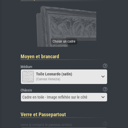
Moyen et brancard
Médium
Toile Leonardo (satin)
(Canvas Venezia)
Châssis
Cadre en toile - Image reflétée sur le côté
Verre et Passepartout
verre (y compris le panneau arrière)