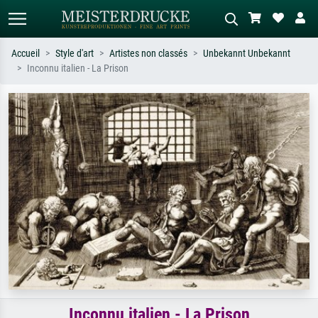
Accueil
Style d'art
Artistes non classés
Unbekannt Unbekannt
Inconnu italien - La Prison
Recherche standard
Recherche d'images IA
Recherchez par artiste, titre ou style –
Décrivez la scène – ex. prairie verte,
ex. Monet, Nuit étoilée,
abstrait avec beaucoup de rouge,
impressionnisme, vague de Hokusai,
tableau sombre, nu debout près d'un
nu.
arbre.
Inconnu italien - La Prison