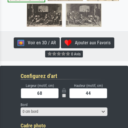
Voir en 3D / AR
Ajouter aux Favoris
0 Avis
Configurez d'art
Largeur (motif, cm)
Hauteur (motif, cm)
Bord
0 cm bord
Cadre photo