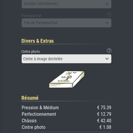
Veuillez sélectionner
Passepartout
Pas de Passepartout
Divers & Extras
Cintre photo
Cintre à image dentelée
Résumé
Pression & Médium
€ 75.39
Perfectionnement
€ 12.79
Châssis
€ 42.40
Cintre photo
€ 1.08