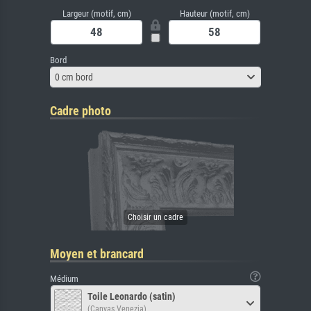
Largeur (motif, cm)
Hauteur (motif, cm)
Bord
0 cm bord
Cadre photo
Moyen et brancard
Médium
Toile Leonardo (satin)
(Canvas Venezia)