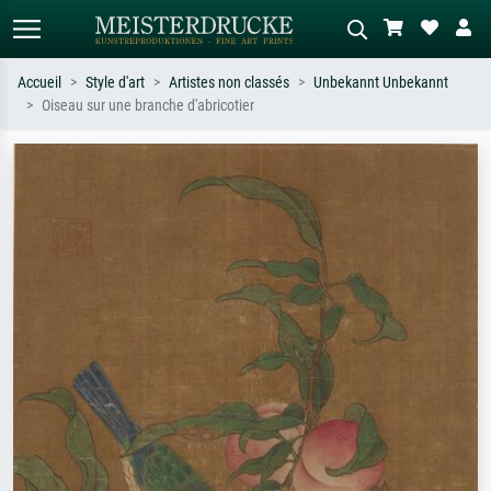
Accueil
Style d'art
Artistes non classés
Unbekannt Unbekannt
Oiseau sur une branche d'abricotier
Recherche standard
Recherche d'images IA
Recherchez par artiste, titre ou style –
Décrivez la scène – ex. prairie verte,
ex. Monet, Nuit étoilée,
abstrait avec beaucoup de rouge,
impressionnisme, vague de Hokusai,
tableau sombre, nu debout près d'un
nu.
arbre.