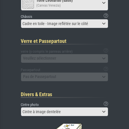
Toile Leonardo (satin)
(Canvas Venezia)
Châssis
Cadre en toile - Image reflétée sur le côté
Verre et Passepartout
verre (y compris le panneau arrière)
Veuillez sélectionner
Passepartout
Pas de Passepartout
Divers & Extras
Cintre photo
Cintre à image dentelée