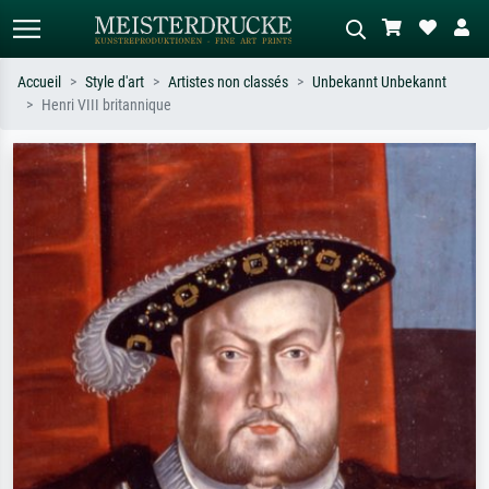
Accueil
Style d'art
Artistes non classés
Unbekannt Unbekannt
Henri VIII britannique
Recherche standard
Recherche d'images IA
Recherchez par artiste, titre ou style –
Décrivez la scène – ex. prairie verte,
ex. Monet, Nuit étoilée,
abstrait avec beaucoup de rouge,
impressionnisme, vague de Hokusai,
tableau sombre, nu debout près d'un
nu.
arbre.