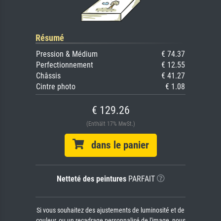
Résumé
Pression & Médium
€ 74.37
Perfectionnement
€ 12.55
Châssis
€ 41.27
Cintre photo
€ 1.08
€ 129.26
(Enthält 17% MwSt.)
dans le panier
Netteté des peintures
PARFAIT
Si vous souhaitez des ajustements de luminosité et de
couleur, ou un recadrage personnalisé de l'image, nous