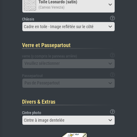
Toile Leonardo (satin)
(Canvas Venezia)
Châssis
Cadre en toile - Image reflétée sur le côté
Verre et Passepartout
verre (y compris le panneau arrière)
Veuillez sélectionner
Passepartout
Pas de Passepartout
Divers & Extras
Cintre photo
Cintre à image dentelée