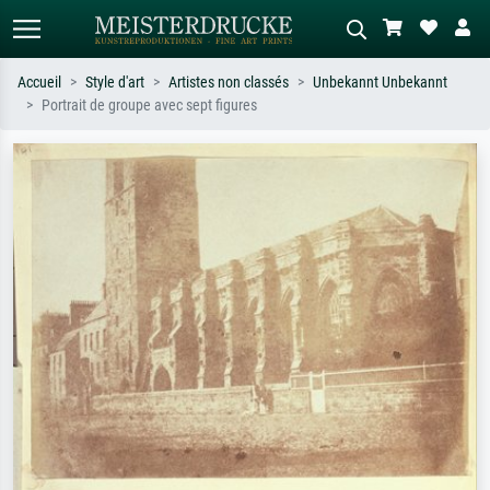
Accueil
Style d'art
Artistes non classés
Unbekannt Unbekannt
Portrait de groupe avec sept figures
Recherche standard
Recherche d'images IA
Recherchez par artiste, titre ou style –
Décrivez la scène – ex. prairie verte,
ex. Monet, Nuit étoilée,
abstrait avec beaucoup de rouge,
impressionnisme, vague de Hokusai,
tableau sombre, nu debout près d'un
nu.
arbre.