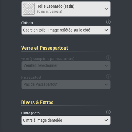
Toile Leonardo (satin)
(Canvas Venezia)
Châssis
Cadre en toile - Image reflétée sur le côté
Verre et Passepartout
verre (y compris le panneau arrière)
Veuillez sélectionner
Passepartout
Pas de Passepartout
Divers & Extras
Cintre photo
Cintre à image dentelée