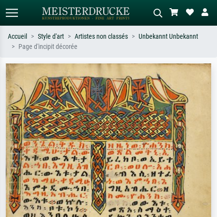
Accueil
Style d'art
Artistes non classés
Unbekannt Unbekannt
Page d'incipit décorée
Recherche standard
Recherche d'images IA
Recherchez par artiste, titre ou style –
Décrivez la scène – ex. prairie verte,
ex. Monet, Nuit étoilée,
abstrait avec beaucoup de rouge,
impressionnisme, vague de Hokusai,
tableau sombre, nu debout près d'un
nu.
arbre.