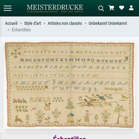
Accueil
Style d'art
Artistes non classés
Unbekannt Unbekannt
Échantillon
Recherche standard
Recherche d'images IA
Recherchez par artiste, titre ou style –
Décrivez la scène – ex. prairie verte,
ex. Monet, Nuit étoilée,
abstrait avec beaucoup de rouge,
impressionnisme, vague de Hokusai,
tableau sombre, nu debout près d'un
nu.
arbre.