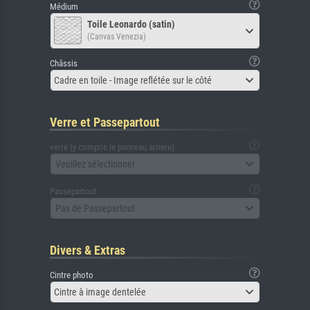
Médium
Toile Leonardo (satin)
(Canvas Venezia)
Châssis
Cadre en toile - Image reflétée sur le côté
Verre et Passepartout
verre (y compris le panneau arrière)
Veuillez sélectionner
Passepartout
Pas de Passepartout
Divers & Extras
Cintre photo
Cintre à image dentelée