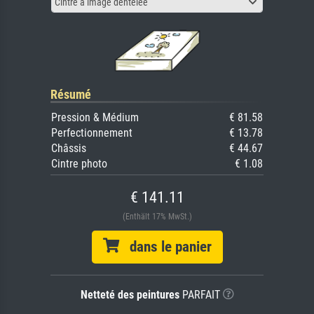
Cintre à image dentelée
Résumé
Pression & Médium
€ 81.58
Perfectionnement
€ 13.78
Châssis
€ 44.67
Cintre photo
€ 1.08
€ 141.11
(Enthält 17% MwSt.)
dans le panier
Netteté des peintures
PARFAIT