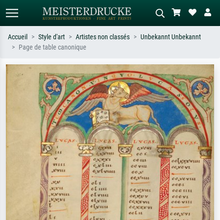
Accueil
Style d'art
Artistes non classés
Unbekannt Unbekannt
Page de table canonique
Recherche standard
Recherche d'images IA
Recherchez par artiste, titre ou style –
Décrivez la scène – ex. prairie verte,
ex. Monet, Nuit étoilée,
abstrait avec beaucoup de rouge,
impressionnisme, vague de Hokusai,
tableau sombre, nu debout près d'un
nu.
arbre.