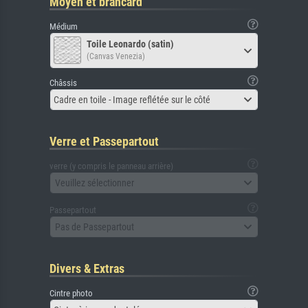
Moyen et brancard
Médium
Toile Leonardo (satin)
(Canvas Venezia)
Châssis
Cadre en toile - Image reflétée sur le côté
Verre et Passepartout
verre (y compris le panneau arrière)
Veuillez sélectionner
Passepartout
Pas de Passepartout
Divers & Extras
Cintre photo