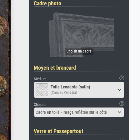
Cadre photo
Moyen et brancard
Médium
Toile Leonardo (satin)
(Canvas Venezia)
Châssis
Cadre en toile - Image reflétée sur le côté
Verre et Passepartout