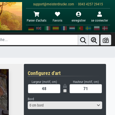
support@meisterdrucke.com · 0043 4257 29415
Panier d'achats
Favoris
enregistrer
se connecter
Configurez d'art
Largeur (motif, cm)
Hauteur (motif, cm)
Bord
0 cm bord