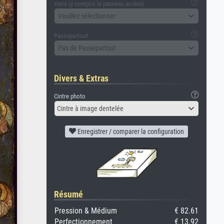
verre (y compris le panneau arrière)
Veuillez sélectionner
Passepartout
Pas de Passepartout
Divers & Extras
Cintre photo
Cintre à image dentelée
Enregistrer / comparer la configuration
Résumé
Pression & Médium
€ 82.61
Perfectionnement
€ 13.92