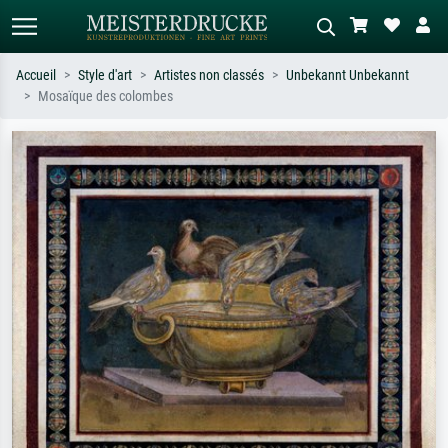
Accueil
Style d'art
Artistes non classés
Unbekannt Unbekannt
Mosaïque des colombes
Recherche standard
Recherche d'images IA
Recherchez par artiste, titre ou style –
Décrivez la scène – ex. prairie verte,
ex. Monet, Nuit étoilée,
abstrait avec beaucoup de rouge,
impressionnisme, vague de Hokusai,
tableau sombre, nu debout près d'un
nu.
arbre.