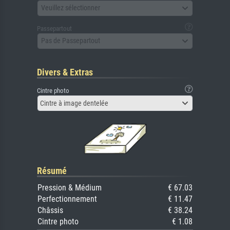
Veuillez sélectionner
Passepartout
Pas de Passepartout
Divers & Extras
Cintre photo
Cintre à image dentelée
Résumé
Pression & Médium
€ 67.03
Perfectionnement
€ 11.47
Châssis
€ 38.24
Cintre photo
€ 1.08