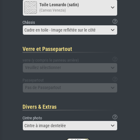
Toile Leonardo (satin)
(Canvas Venezia)
Châssis
Cadre en toile - Image reflétée sur le côté
Verre et Passepartout
verre (y compris le panneau arrière)
Veuillez sélectionner
Passepartout
Pas de Passepartout
Divers & Extras
Cintre photo
Cintre à image dentelée