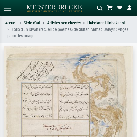
Accueil
Style d'art
Artistes non classés
Unbekannt Unbekannt
Folio d'un Divan (recueil de poèmes) de Sultan Ahmad Jalayir ; Anges
Recherche standard
Recherche d'images IA
parmi les nuages
Recherchez par artiste, titre ou style –
Décrivez la scène – ex. prairie verte,
ex. Monet, Nuit étoilée,
abstrait avec beaucoup de rouge,
impressionnisme, vague de Hokusai,
tableau sombre, nu debout près d'un
nu.
arbre.