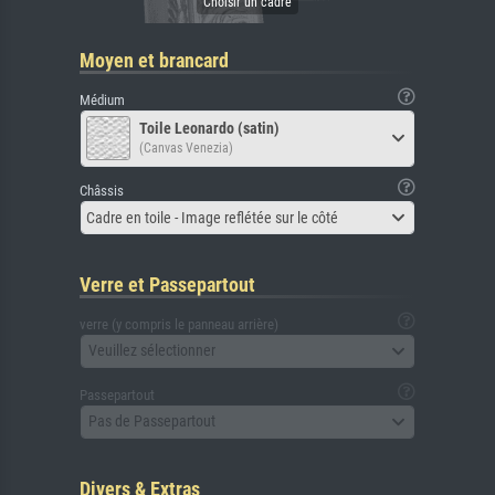
Moyen et brancard
Médium
Toile Leonardo (satin)
(Canvas Venezia)
Châssis
Cadre en toile - Image reflétée sur le côté
Verre et Passepartout
verre (y compris le panneau arrière)
Veuillez sélectionner
Passepartout
Pas de Passepartout
Divers & Extras