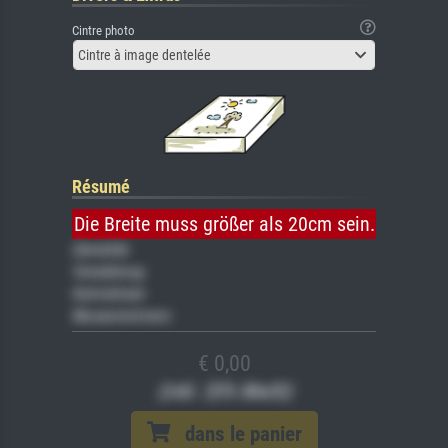
Cintre photo
Cintre à image dentelée
Résumé
Die Breite muss größer als 20cm sein.
Gemälde
Veredelung
Keilrahmen
Museumslizenz
€ 0,00
(inkl. 20% MwSt)
dans le panier