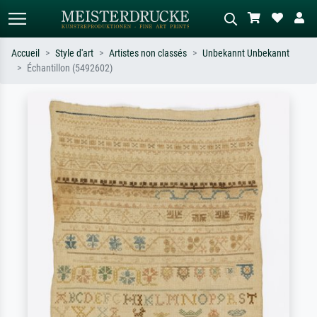
Accueil
Style d'art
Artistes non classés
Unbekannt Unbekannt
Échantillon (5492602)
Recherche standard
Recherche d'images IA
Recherchez par artiste, titre ou style –
Décrivez la scène – ex. prairie verte,
ex. Monet, Nuit étoilée,
abstrait avec beaucoup de rouge,
impressionnisme, vague de Hokusai,
tableau sombre, nu debout près d'un
nu.
arbre.