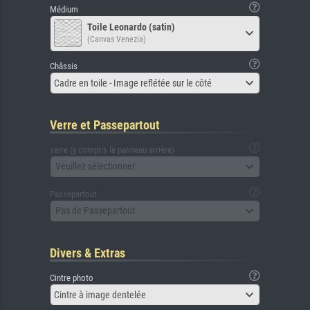
Médium
Toile Leonardo (satin)
(Canvas Venezia)
Châssis
Cadre en toile - Image reflétée sur le côté
Verre et Passepartout
verre (y compris le panneau arrière)
Veuillez sélectionner
Passepartout
Pas de Passepartout
Divers & Extras
Cintre photo
Cintre à image dentelée