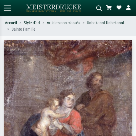
Accueil
Style d'art
Artistes non classés
Unbekannt Unbekannt
Sainte Famille
Recherche standard
Recherche d'images IA
Recherchez par artiste, titre ou style –
Décrivez la scène – ex. prairie verte,
ex. Monet, Nuit étoilée,
abstrait avec beaucoup de rouge,
impressionnisme, vague de Hokusai,
tableau sombre, nu debout près d'un
nu.
arbre.