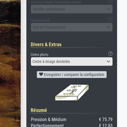
verre (y compris le panneau arrière)
Veuillez sélectionner
Passepartout
Pas de Passepartout
Divers & Extras
Cintre photo
Cintre à image dentelée
Enregistrer / comparer la configuration
Résumé
Pression & Médium
€ 75.79
Perfectionnement
€ 12.83