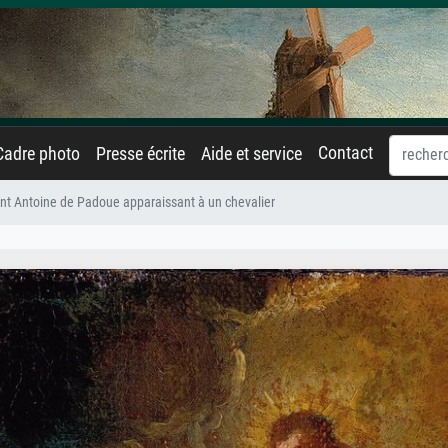
Contact
Cadre photo
Presse écrite
Aide et service
int Antoine de Padoue apparaissant à un chevalier