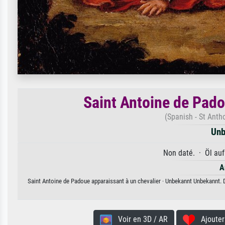
Saint Antoine de Pado
(Spanish - St Anth
Unb
Non daté. · Öl auf
A
Saint Antoine de Padoue apparaissant à un chevalier · Unbekannt Unbekannt. Di
Voir en 3D / AR
Ajouter 