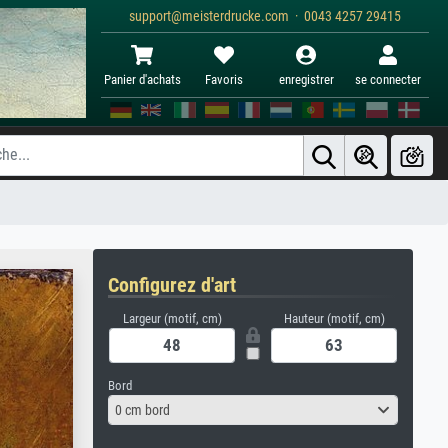
support@meisterdrucke.com · 0043 4257 29415
Panier d'achats
Favoris
enregistrer
se connecter
Configurez d'art
Largeur (motif, cm)
Hauteur (motif, cm)
Bord
0 cm bord