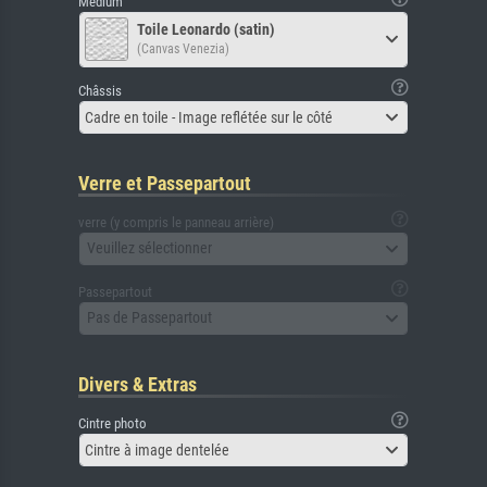
Médium
Toile Leonardo (satin)
(Canvas Venezia)
Châssis
Cadre en toile - Image reflétée sur le côté
Verre et Passepartout
verre (y compris le panneau arrière)
Veuillez sélectionner
Passepartout
Pas de Passepartout
Divers & Extras
Cintre photo
Cintre à image dentelée