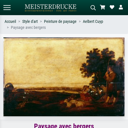
Accueil
Style d'art
Peinture de paysage
Aelbert Cuyp
Paysage avec bergers
Recherche standard
Recherche d'images IA
Recherchez par artiste, titre ou style –
Décrivez la scène – ex. prairie verte,
ex. Monet, Nuit étoilée,
abstrait avec beaucoup de rouge,
impressionnisme, vague de Hokusai,
tableau sombre, nu debout près d'un
nu.
arbre.
Paysage avec bergers