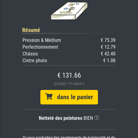
Résumé
Pression & Médium
€ 75.39
Perfectionnement
€ 12.79
Châssis
€ 42.40
Cintre photo
€ 1.08
€ 131.66
(Enthält 17% MwSt.)
dans le panier
Netteté des peintures
BIEN
Si vous souhaitez des ajustements de luminosité et de