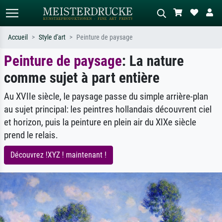
Accueil
Style d'art
Peinture de paysage
Peinture de paysage
: La nature
Recherche standard
Recherche d'images IA
comme sujet à part entière
Recherchez par artiste, titre ou style –
Décrivez la scène – ex. prairie verte,
ex. Monet, Nuit étoilée,
abstrait avec beaucoup de rouge,
impressionnisme, vague de Hokusai,
tableau sombre, nu debout près d'un
Au XVIIe siècle, le paysage passe du simple arrière-plan
nu.
arbre.
au sujet principal: les peintres hollandais découvrent ciel
et horizon, puis la peinture en plein air du XIXe siècle
prend le relais.
Découvrez !XYZ ! maintenant !