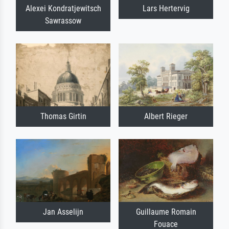
Alexei Kondratjewitsch
Lars Hertervig
Sawrassow
Thomas Girtin
Albert Rieger
Jan Asselijn
Guillaume Romain
Fouace