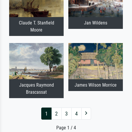
Claude T. Stanfield
Jan Wildens
Moore
Jacques Raymond
James Wilson Morrice
Brascassat
1
2
3
4
Page 1 / 4