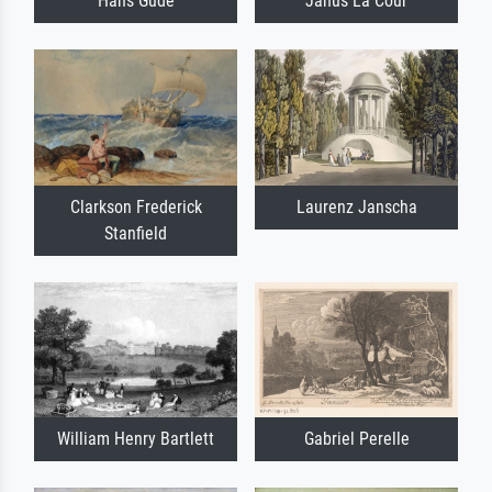
Hans Gude
Janus La Cour
Clarkson Frederick
Laurenz Janscha
Stanfield
William Henry Bartlett
Gabriel Perelle