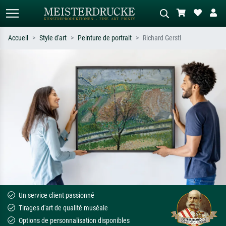
Accueil
Style d'art
Peinture de portrait
Richard Gerstl
Recherche standard
Recherche d'images IA
Recherchez par artiste, titre ou style –
Décrivez la scène – ex. prairie verte,
ex. Monet, Nuit étoilée,
abstrait avec beaucoup de rouge,
impressionnisme, vague de Hokusai,
tableau sombre, nu debout près d'un
nu.
arbre.
Un service client passionné
Tirages d'art de qualité muséale
Options de personnalisation disponibles