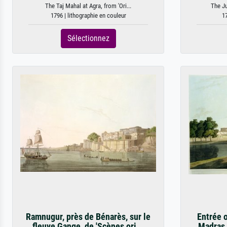
The Taj Mahal at Agra, from 'Ori...
The Ju
1796 | lithographie en couleur
17
Sélectionnez
Ramnugur, près de Bénarès, sur le
Entrée o
fleuve Gange, de 'Scènes ori...
Madras,