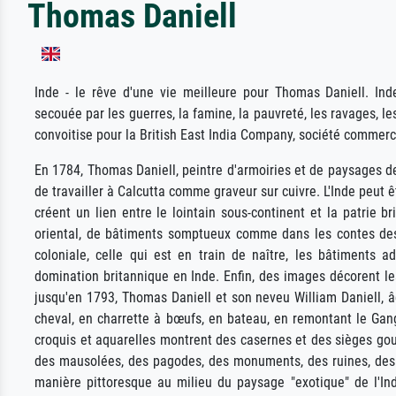
Thomas Daniell
Inde - le rêve d'une vie meilleure pour Thomas Daniell. Inde
secouée par les guerres, la famine, la pauvreté, les ravages, le
convoitise pour la British East India Company, société commerc
En 1784, Thomas Daniell, peintre d'armoiries et de paysages de
de travailler à Calcutta comme graveur sur cuivre. L'Inde peut 
créent un lien entre le lointain sous-continent et la patrie
oriental, de bâtiments somptueux comme dans les contes des 
coloniale, celle qui est en train de naître, les bâtiments 
domination britannique en Inde. Enfin, des images décorent les
jusqu'en 1793, Thomas Daniell et son neveu William Daniell, âg
cheval, en charrette à bœufs, en bateau, en remontant le Ga
croquis et aquarelles montrent des casernes et des sièges go
des mausolées, des pagodes, des monuments, des ruines, des 
manière pittoresque au milieu du paysage "exotique" de l'Inde