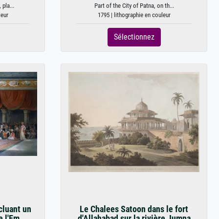
pla...
Part of the City of Patna, on th...
leur
1795 | lithographie en couleur
Sélectionnez
cluant un
Le Chalees Satoon dans le fort
 l'Em...
d'Allahabad sur la rivière Jumna