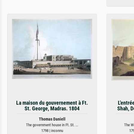
La maison du gouvernement à Ft.
L'entré
St. George, Madras. 1804
Shah, De
Thomas Daniell
The government house in Ft. St. ...
The We
1798 | inconnu
179