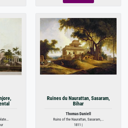
njore,
Ruines du Naurattan, Sasaram,
ental
Bihar
Thomas Daniell
ate...
Ruins of the Naurattan, Sasaram,...
eur
1811 |