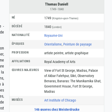
Thomas Daniell
1749–1840
NÉ
1749
(Kingston-upon-Thames)
e -
DÉCÉDÉ
1840
(London)
 de
NATIONALITÉ
Royaume-Uni
ÉPOQUES
Orientalisme
,
Peinture de paysage
ion
PROFESSION
artiste peintre
,
artiste graphique
er,
sme
AFFILIATIONS
Royal Academy of Arts
ure
ŒUVRES MAJEURES
View of Fort St George, Madras, Palace
 la
of Akbar Fatehpur, Sikri, Observatory
ns,
Benaras, Banaras: The Manikarnika Ghat,
u à
Government House, Fort St George,
Ses
Madras
es,
MUSÉES
Art Institute of Chicago
 de
est
146 œuvres chez Meisterdrucke