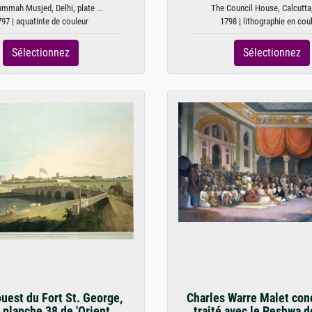
mmah Musjed, Delhi, plate ...
The Council House, Calcutta, 
97 | aquatinte de couleur
1798 | lithographie en cou
Sélectionnez
Sélectionnez
uest du Fort St. George,
Charles Warre Malet con
 planche 38 de 'Orient...
traité avec le Peshwa de