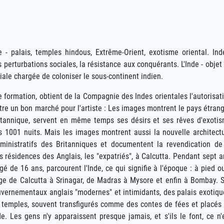
 - palais, temples hindous, Extrême-Orient, exotisme oriental. Ind
s perturbations sociales, la résistance aux conquérants. L'Inde - objet
iale chargée de coloniser le sous-continent indien.
 formation, obtient de la Compagnie des Indes orientales l'autorisat
être un bon marché pour l'artiste : Les images montrent le pays étrang
 britannique, servent en même temps ses désirs et ses rêves d'exoti
1001 nuits. Mais les images montrent aussi la nouvelle architect
administratifs des Britanniques et documentent la revendication de
 résidences des Anglais, les "expatriés", à Calcutta. Pendant sept a
é de 16 ans, parcourent l'Inde, ce qui signifie à l'époque : à pied o
nge de Calcutta à Srinagar, de Madras à Mysore et enfin à Bombay. 
uvernementaux anglais "modernes" et intimidants, des palais exotiqu
temples, souvent transfigurés comme des contes de fées et placés
. Les gens n'y apparaissent presque jamais, et s'ils le font, ce n'