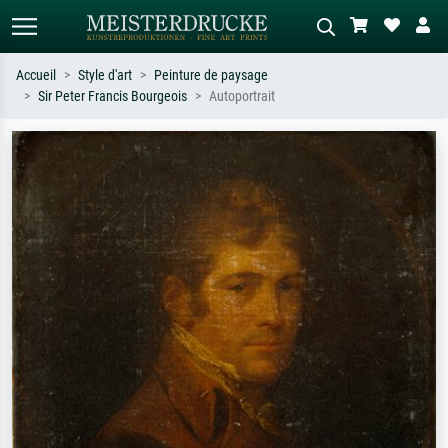
Accueil
Style d'art
Peinture de paysage
Sir Peter Francis Bourgeois
Autoportrait
Recherche standard
Recherche d'images IA
Recherchez par artiste, titre ou style –
Décrivez la scène – ex. prairie verte,
ex. Monet, Nuit étoilée,
abstrait avec beaucoup de rouge,
impressionnisme, vague de Hokusai,
tableau sombre, nu debout près d'un
nu.
arbre.