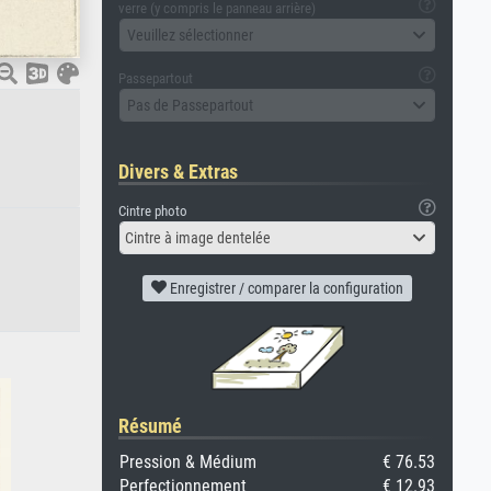
verre (y compris le panneau arrière)
Veuillez sélectionner
Passepartout
Pas de Passepartout
Divers & Extras
Cintre photo
Cintre à image dentelée
Enregistrer / comparer la configuration
Résumé
Pression & Médium
€ 76.53
Perfectionnement
€ 12.93