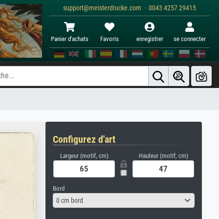
support@meisterdrucke.com · 0043 4257 29415
Panier d'achats
Favoris
enregistrer
se connecter
Configurez d'art
Largeur (motif, cm)
Hauteur (motif, cm)
Bord
0 cm bord