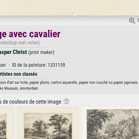
e avec cavalier
andschap met ruiter)
asper Christ
(print maker)
er · ID de la peinture: 1331159
rtistes non classés
ion d'art sur toile, papier photo, carton aquarelle, papier non couché ou papier japonais.
jks Museum, Amsterdam
ns de couleurs de cette image