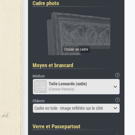
Cadre photo
Moyen et brancard
Médium
Toile Leonardo (satin)
(Canvas Venezia)
Châssis
Cadre en toile - Image reflétée sur le côté
Verre et Passepartout