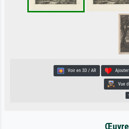
Voir en 3D / AR
Ajouter 
Vue de 
Œuvres