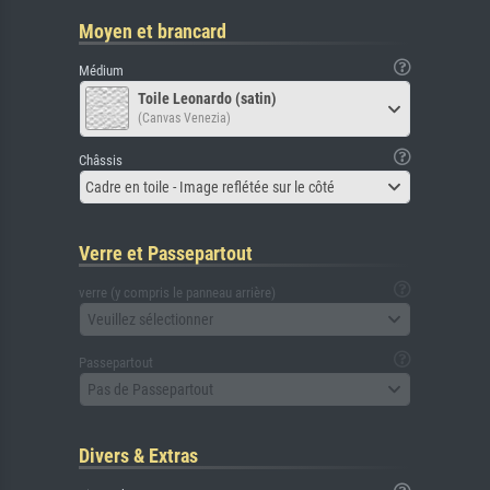
Moyen et brancard
Médium
Toile Leonardo (satin)
(Canvas Venezia)
Châssis
Cadre en toile - Image reflétée sur le côté
Verre et Passepartout
verre (y compris le panneau arrière)
Veuillez sélectionner
Passepartout
Pas de Passepartout
Divers & Extras