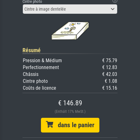
Cintre photo
Cintre à image dentelée
Résumé
Pression & Médium
€ 75.79
Perfectionnement
€ 12.83
Châssis
€ 42.03
Cintre photo
€ 1.08
Coûts de licence
€ 15.16
€ 146.89
(Enthält 17% MwSt.)
dans le panier