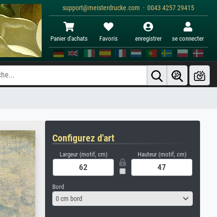
support@meisterdrucke.com · 0043 4257 29415
Panier d'achats
Favoris
enregistrer
se connecter
Configurez d'art
Largeur (motif, cm)
Hauteur (motif, cm)
Bord
0 cm bord