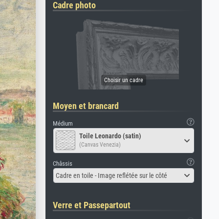
Cadre photo
Moyen et brancard
Médium
Toile Leonardo (satin)
(Canvas Venezia)
Châssis
Cadre en toile - Image reflétée sur le côté
Verre et Passepartout