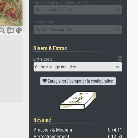
verre (y compris le panneau arrière)
Veuillez sélectionner
Passepartout
Pas de Passepartout
Divers & Extras
Cintre photo
Cintre à image dentelée
Enregistrer / comparer la configuration
Résumé
Pression & Médium
€ 74.11
Perfectionnement
€ 12.53