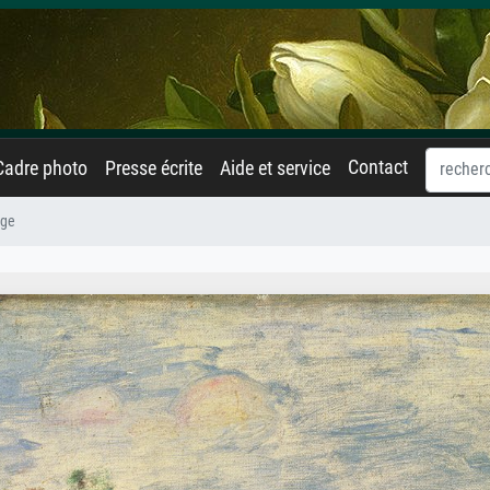
Contact
Cadre photo
Presse écrite
Aide et service
age