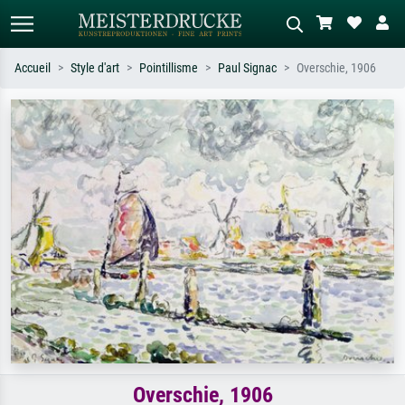
Accueil
Style d'art
Pointillisme
Paul Signac
Overschie, 1906
Recherche standard
Recherche d'images IA
Recherchez par artiste, titre ou style –
Décrivez la scène – ex. prairie verte,
ex. Monet, Nuit étoilée,
abstrait avec beaucoup de rouge,
impressionnisme, vague de Hokusai,
tableau sombre, nu debout près d'un
nu.
arbre.
Overschie, 1906