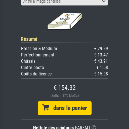
Cintre à image dentelée
Résumé
Pression & Médium
€ 79.89
Perfectionnement
€ 13.47
Châssis
€ 43.91
Cintre photo
€ 1.08
Coûts de licence
€ 15.98
€ 154.32
(Enthält 17% MwSt.)
dans le panier
Netteté des peintures
PARFAIT