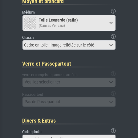
Moyen et brancard
Médium
Toile Leonardo (satin)
(Canvas Venezia)
Châssis
Cadre en toile - Image reflétée sur le côté
Verre et Passepartout
verre (y compris le panneau arrière)
Veuillez sélectionner
Passepartout
Pas de Passepartout
Divers & Extras
Cintre photo