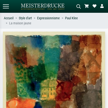
Accueil
Style d'art
Expressionnisme
Paul Klee
La maison jaune
Recherche standard
Recherche d'images IA
Recherchez par artiste, titre ou style –
Décrivez la scène – ex. prairie verte,
ex. Monet, Nuit étoilée,
abstrait avec beaucoup de rouge,
impressionnisme, vague de Hokusai,
tableau sombre, nu debout près d'un
nu.
arbre.