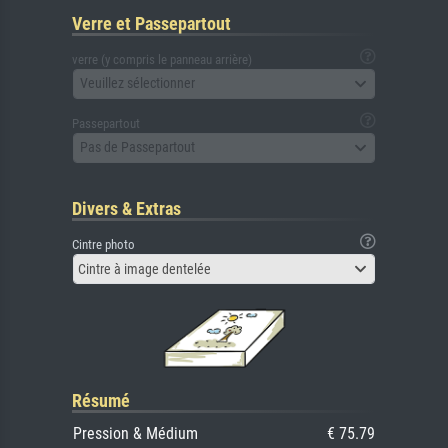
Verre et Passepartout
verre (y compris le panneau arrière)
Veuillez sélectionner
Passepartout
Pas de Passepartout
Divers & Extras
Cintre photo
Cintre à image dentelée
Résumé
Pression & Médium
€ 75.79