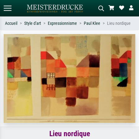
Accueil
Style d'art
Expressionnisme
Paul Klee
Lieu nordique
Recherche standard
Recherche d'images IA
Recherchez par artiste, titre ou style –
Décrivez la scène – ex. prairie verte,
ex. Monet, Nuit étoilée,
abstrait avec beaucoup de rouge,
impressionnisme, vague de Hokusai,
tableau sombre, nu debout près d'un
nu.
arbre.
Lieu nordique