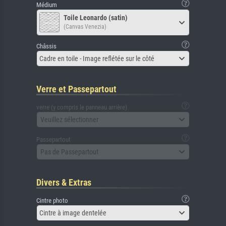
Médium
Toile Leonardo (satin)
(Canvas Venezia)
Châssis
Cadre en toile - Image reflétée sur le côté
Verre et Passepartout
verre (y compris le panneau arrière)
Veuillez sélectionner
Passepartout
Pas de Passepartout
Divers & Extras
Cintre photo
Cintre à image dentelée