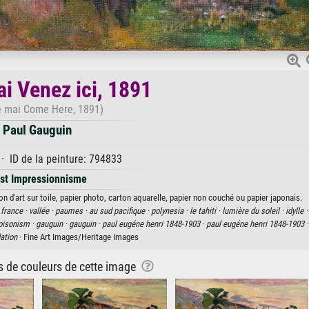
i Venez ici, 1891
e mai Come Here, 1891)
Paul Gauguin
· ID de la peinture: 794833
st Impressionnisme
n d'art sur toile, papier photo, carton aquarelle, papier non couché ou papier japonais.
 france ·
vallée ·
paumes ·
au sud pacifique ·
polynesia ·
le tahiti ·
lumière du soleil ·
idylle 
oisonism ·
gauguin ·
gauguin ·
paul eugéne henri 1848-1903 ·
paul eugéne henri 1848-1903 
ation
· Fine Art Images/Heritage Images
ns de couleurs de cette image