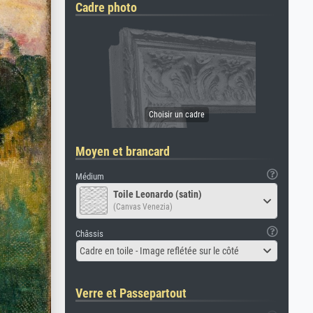
Cadre photo
Moyen et brancard
Médium
Toile Leonardo (satin)
(Canvas Venezia)
Châssis
Cadre en toile - Image reflétée sur le côté
Verre et Passepartout