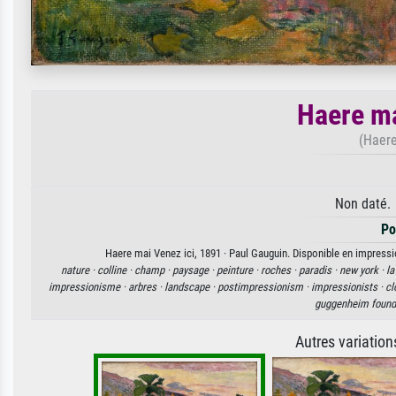
Haere ma
(Haer
Non daté. 
Po
Haere mai Venez ici, 1891 · Paul Gauguin. Disponible en impressio
nature ·
colline ·
champ ·
paysage ·
peinture ·
roches ·
paradis ·
new york ·
la
impressionisme ·
arbres ·
landscape ·
postimpressionism ·
impressionists ·
cl
guggenheim found
Autres variatio