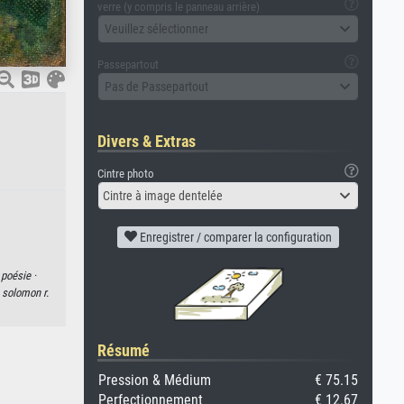
verre (y compris le panneau arrière)
Veuillez sélectionner
Passepartout
Pas de Passepartout
Divers & Extras
Cintre photo
Cintre à image dentelée
Enregistrer / comparer la configuration
·
poésie ·
·
solomon r.
Résumé
Pression & Médium
€ 75.15
Perfectionnement
€ 12.67