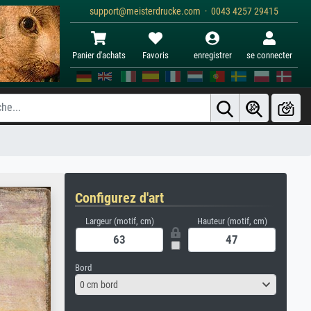
support@meisterdrucke.com · 0043 4257 29415
Panier d'achats
Favoris
enregistrer
se connecter
Configurez d'art
Largeur (motif, cm)
Hauteur (motif, cm)
Bord
0 cm bord