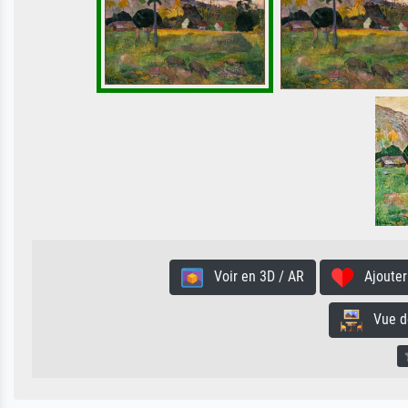
Voir en 3D / AR
Ajouter 
Vue de 