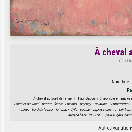
À cheval a
(On Ho
Non daté. 
Po
À cheval au bord de la mer II · Paul Gauguin. Disponible en impress
coucher du soleil ·
nature ·
fleuve ·
chevaux ·
paysage ·
peinture ·
compartiment 
·
canoë ·
bord de la mer ·
le tahiti ·
idylle ·
poésie ·
impressionisme ·
tahitians
eugéne henri 1848-1903 ·
paul eugéne henri
Autres variatio