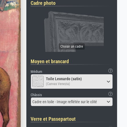
Cadre photo
Moyen et brancard
Médium
Toile Leonardo (satin)
(Canvas Venezia)
Châssis
Cadre en toile - Image reflétée sur le côté
Verre et Passepartout