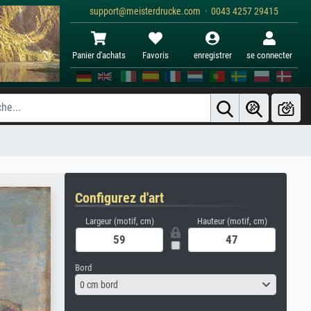
support@meisterdrucke.com · 0043 4257 29415
Panier d'achats
Favoris
enregistrer
se connecter
Configurez d'art
Largeur (motif, cm)
Hauteur (motif, cm)
Bord
0 cm bord