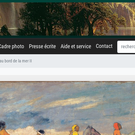
Contact
Cadre photo
Presse écrite
Aide et service
au bord de la mer II