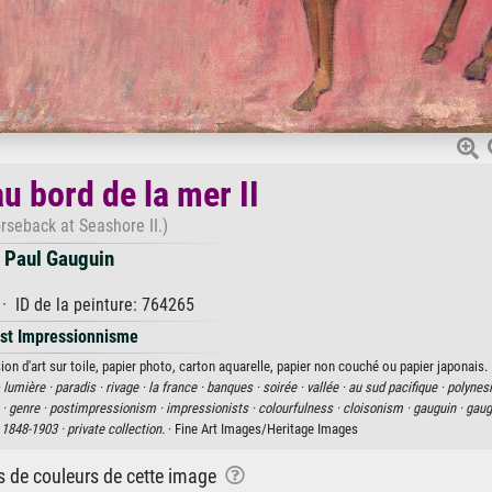
u bord de la mer II
rseback at Seashore II.)
Paul Gauguin
· ID de la peinture: 764265
st Impressionnisme
ion d'art sur toile, papier photo, carton aquarelle, papier non couché ou papier japonais.
·
lumière ·
paradis ·
rivage ·
la france ·
banques ·
soirée ·
vallée ·
au sud pacifique ·
polynesi
 ·
genre ·
postimpressionism ·
impressionists ·
colourfulness ·
cloisonism ·
gauguin ·
gaug
 1848-1903 ·
private collection.
· Fine Art Images/Heritage Images
ns de couleurs de cette image