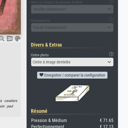
verre (y compris le panneau arrière)
Veuillez sélectionner
Passepartout
Pas de Passepartout
Divers & Extras
Cintre photo
Cintre à image dentelée
Enregistrer / comparer la configuration
a ·
cavaliers
uin ·
paul
Résumé
Pression & Médium
€ 71.65
Perfectionnement
€ 12.13