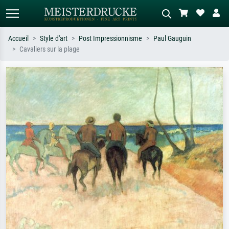
Accueil
Style d'art
Post Impressionnisme
Paul Gauguin
Cavaliers sur la plage
Recherche standard
Recherche d'images IA
Recherchez par artiste, titre ou style –
Décrivez la scène – ex. prairie verte,
ex. Monet, Nuit étoilée,
abstrait avec beaucoup de rouge,
impressionnisme, vague de Hokusai,
tableau sombre, nu debout près d'un
nu.
arbre.