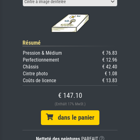
Cintre à image dentelée
Résumé
Pression & Médium
€ 76.83
Perfectionnement
€ 12.96
Châssis
€ 42.40
Cintre photo
€ 1.08
Coûts de licence
€ 13.83
€ 147.10
(Enthält 17% MwSt.)
dans le panier
Netteté des peintures
PARFAIT