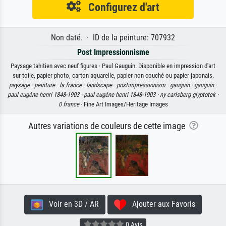
Configurez d'art
Non daté. · ID de la peinture: 707932
Post Impressionnisme
Paysage tahitien avec neuf figures · Paul Gauguin. Disponible en impression d'art
sur toile, papier photo, carton aquarelle, papier non couché ou papier japonais.
paysage ·
peinture ·
la france ·
landscape ·
postimpressionism ·
gauguin ·
gauguin ·
paul eugéne henri 1848-1903 ·
paul eugéne henri 1848-1903 ·
ny carlsberg glyptotek ·
0 france
· Fine Art Images/Heritage Images
Autres variations de couleurs de cette image
Voir en 3D / AR
Ajouter aux Favoris
0 Avis