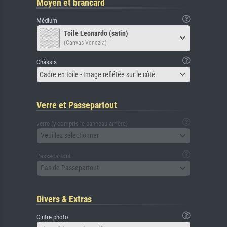
Moyen et brancard
Médium
Toile Leonardo (satin)
(Canvas Venezia)
Châssis
Cadre en toile - Image reflétée sur le côté
Verre et Passepartout
verre (y compris le panneau arrière)
Veuillez sélectionner
Passepartout
Pas de Passepartout
Divers & Extras
Cintre photo