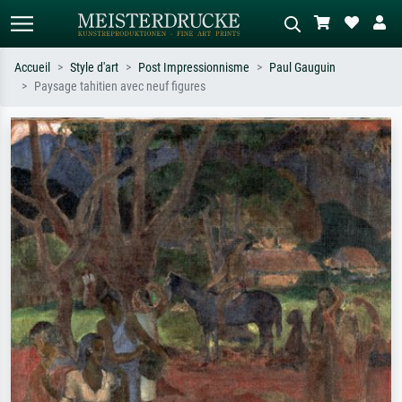
Accueil
Style d'art
Post Impressionnisme
Paul Gauguin
Paysage tahitien avec neuf figures
Recherche standard
Recherche d'images IA
Recherchez par artiste, titre ou style –
Décrivez la scène – ex. prairie verte,
ex. Monet, Nuit étoilée,
abstrait avec beaucoup de rouge,
impressionnisme, vague de Hokusai,
tableau sombre, nu debout près d'un
nu.
arbre.