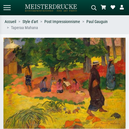
Accueil
Style d'art
Post Impressionnisme
Paul Gauguin
Taperaa Mahana
Recherche standard
Recherche d'images IA
Recherchez par artiste, titre ou style –
Décrivez la scène – ex. prairie verte,
ex. Monet, Nuit étoilée,
abstrait avec beaucoup de rouge,
impressionnisme, vague de Hokusai,
tableau sombre, nu debout près d'un
nu.
arbre.