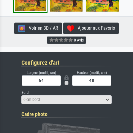
Voir en 3D / AR
Ajouter aux Favoris
0 Avis
Configurez d'art
Largeur (motif, cm)
Hauteur (motif, cm)
Bord
0 cm bord
Cadre photo