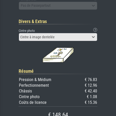
Pas de Passepartout
Divers & Extras
Cintre photo
Cintre à image dentelée
Résumé
Pression & Médium
€ 76.83
Perfectionnement
€ 12.96
Châssis
€ 42.40
Cintre photo
€ 1.08
Coûts de licence
€ 15.36
€ 148.64