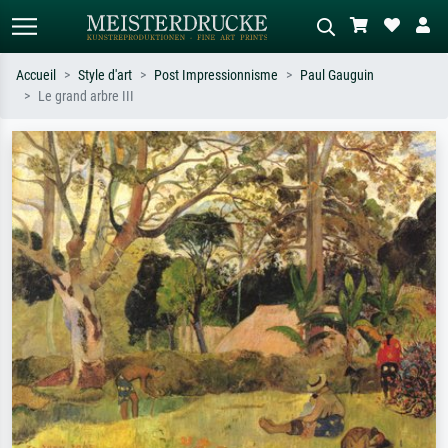
Accueil
Style d'art
Post Impressionnisme
Paul Gauguin
Le grand arbre III
Recherche standard
Recherche d'images IA
Recherchez par artiste, titre ou style –
Décrivez la scène – ex. prairie verte,
ex. Monet, Nuit étoilée,
abstrait avec beaucoup de rouge,
impressionnisme, vague de Hokusai,
tableau sombre, nu debout près d'un
nu.
arbre.