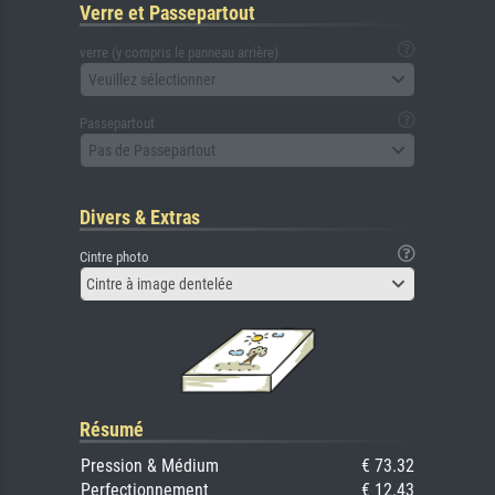
Verre et Passepartout
verre (y compris le panneau arrière)
Veuillez sélectionner
Passepartout
Pas de Passepartout
Divers & Extras
Cintre photo
Cintre à image dentelée
Résumé
Pression & Médium
€ 73.32
Perfectionnement
€ 12.43