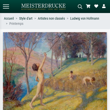
Accueil
Style d'art
Artistes non classés
Ludwig von Hofmann
Printemps
Recherche standard
Recherche d'images IA
Recherchez par artiste, titre ou style –
Décrivez la scène – ex. prairie verte,
ex. Monet, Nuit étoilée,
abstrait avec beaucoup de rouge,
impressionnisme, vague de Hokusai,
tableau sombre, nu debout près d'un
nu.
arbre.