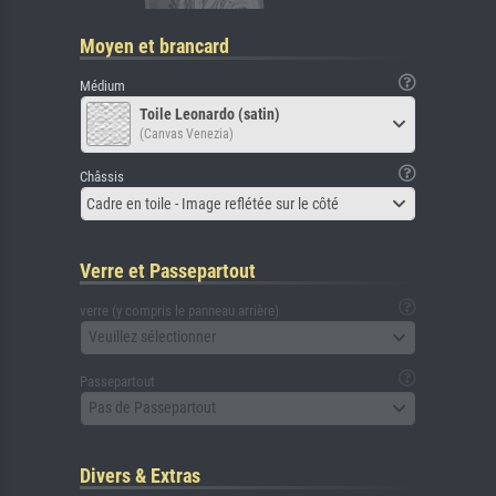
Moyen et brancard
Médium
Toile Leonardo (satin)
(Canvas Venezia)
Châssis
Cadre en toile - Image reflétée sur le côté
Verre et Passepartout
verre (y compris le panneau arrière)
Veuillez sélectionner
Passepartout
Pas de Passepartout
Divers & Extras