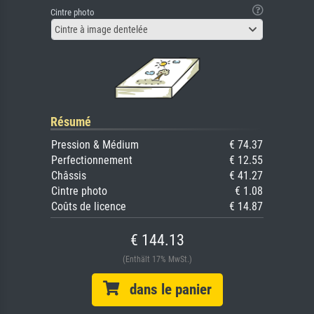
Cintre photo
Cintre à image dentelée
Résumé
Pression & Médium
€ 74.37
Perfectionnement
€ 12.55
Châssis
€ 41.27
Cintre photo
€ 1.08
Coûts de licence
€ 14.87
€ 144.13
(Enthält 17% MwSt.)
dans le panier