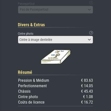
Passepartout
Pas de Passepartout
Divers & Extras
Cintre photo
Cintre à image dentelée
Résumé
Pression & Médium
€ 83.63
Perfectionnement
€ 14.05
Châssis
€ 45.43
Cintre photo
€ 1.08
Coûts de licence
€ 16.72