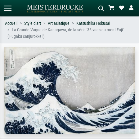
Accueil
Style d'art
Art asiatique
Katsushika Hokusai
La Grande Vague de Kanagawa, de la série '36 vues du mont Fuji'
Recherche standard
Recherche d'images IA
('Fugaku sanjūrokkei')
Recherchez par artiste, titre ou style –
Décrivez la scène – ex. prairie verte,
ex. Monet, Nuit étoilée,
abstrait avec beaucoup de rouge,
impressionnisme, vague de Hokusai,
tableau sombre, nu debout près d'un
nu.
arbre.