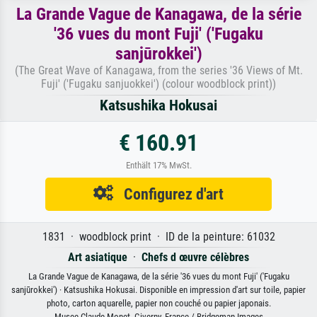
La Grande Vague de Kanagawa, de la série
'36 vues du mont Fuji' ('Fugaku
sanjūrokkei')
(The Great Wave of Kanagawa, from the series '36 Views of Mt.
Fuji' ('Fugaku sanjuokkei') (colour woodblock print))
Katsushika Hokusai
€ 160.91
Enthält 17% MwSt.
Configurez d'art
1831 · woodblock print · ID de la peinture: 61032
Art asiatique
·
Chefs d œuvre célèbres
La Grande Vague de Kanagawa, de la série '36 vues du mont Fuji' ('Fugaku
sanjūrokkei') · Katsushika Hokusai. Disponible en impression d'art sur toile, papier
photo, carton aquarelle, papier non couché ou papier japonais.
Musee Claude Monet, Giverny, France / Bridgeman Images