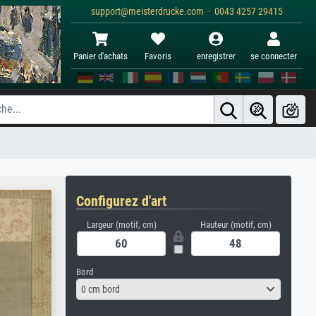
support@meisterdrucke.com · 0043 4257 29415
Panier d'achats
Favoris
enregistrer
se connecter
Configurez d'art
Largeur (motif, cm)
Hauteur (motif, cm)
Bord
0 cm bord