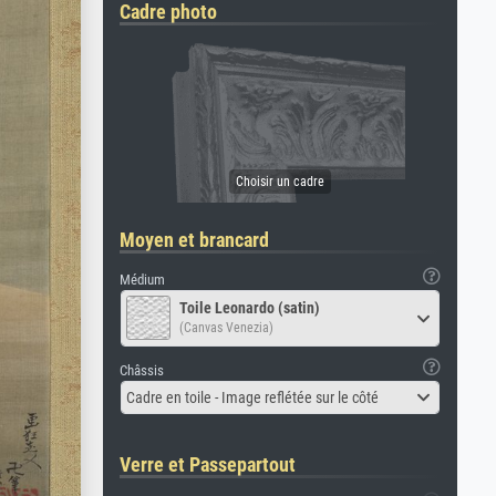
Cadre photo
Moyen et brancard
Médium
Toile Leonardo (satin)
(Canvas Venezia)
Châssis
Cadre en toile - Image reflétée sur le côté
Verre et Passepartout