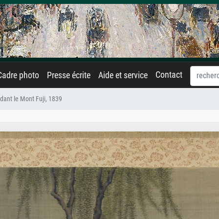
Contact
Cadre photo
Presse écrite
Aide et service
dant le Mont Fuji, 1839