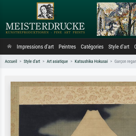
Impressions d'art
Peintres
Catégories
Style d'art
Accueil
Style d'art
Art asiatique
Katsushika Hokusai
Garçon regar