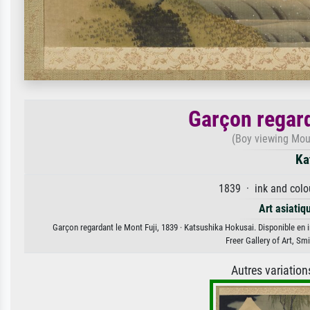
Garçon regard
(Boy viewing Moun
Ka
1839 · ink and colou
Art asiatiq
Garçon regardant le Mont Fuji, 1839 · Katsushika Hokusai. Disponible en i
Freer Gallery of Art, S
Autres variatio