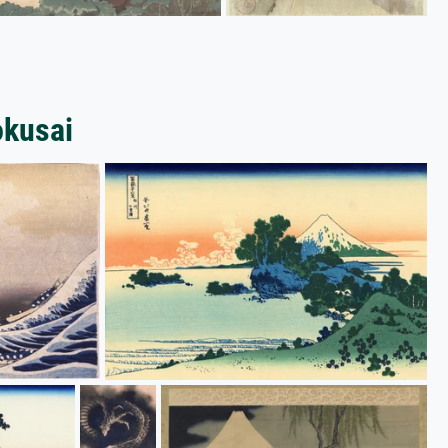
okusai