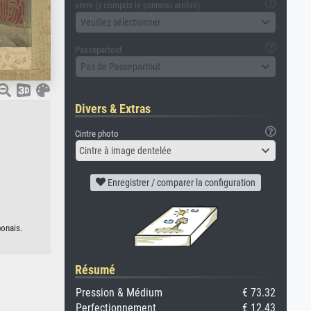
verre (y compris le panneau arrière)
Veuillez sélectionner
Passepartout
Pas de Passepartout
Divers & Extras
Cintre photo
Cintre à image dentelée
Enregistrer / comparer la configuration
ponais.
Résumé
Pression & Médium
€ 73.32
Perfectionnement
€ 12.43