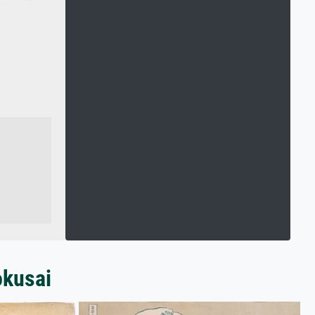
okusai