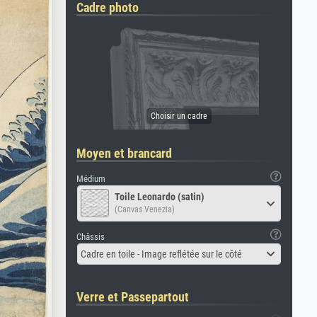
Cadre photo
Moyen et brancard
Médium
Toile Leonardo (satin)
(Canvas Venezia)
Châssis
Cadre en toile - Image reflétée sur le côté
Verre et Passepartout