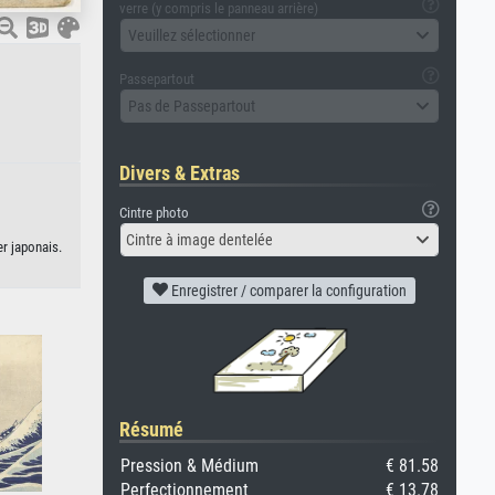
verre (y compris le panneau arrière)
Veuillez sélectionner
Passepartout
Pas de Passepartout
Divers & Extras
Cintre photo
Cintre à image dentelée
r japonais.
Enregistrer / comparer la configuration
Résumé
Pression & Médium
€ 81.58
Perfectionnement
€ 13.78