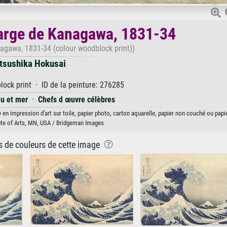
large de Kanagawa, 1831-34
agawa, 1831-34 (colour woodblock print))
tsushika Hokusai
ock print · ID de la peinture: 276285
u et mer
·
Chefs d œuvre célèbres
en impression d'art sur toile, papier photo, carton aquarelle, papier non couché ou papie
ute of Arts, MN, USA / Bridgeman Images
ns de couleurs de cette image