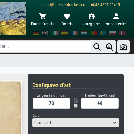
support@meisterdrucke.com · 0043 4257 29415
Panier d'achats
Favoris
enregistrer
se connecter
Configurez d'art
Largeur (motif, cm)
Hauteur (motif, cm)
Bord
0 cm bord