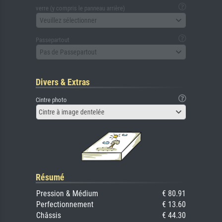
verre (y compris le panneau arrière)
Veuillez sélectionner
Passepartout
Pas de Passepartout
Divers & Extras
Cintre photo
Cintre à image dentelée
Résumé
Pression & Médium
€ 80.91
Perfectionnement
€ 13.60
Châssis
€ 44.30