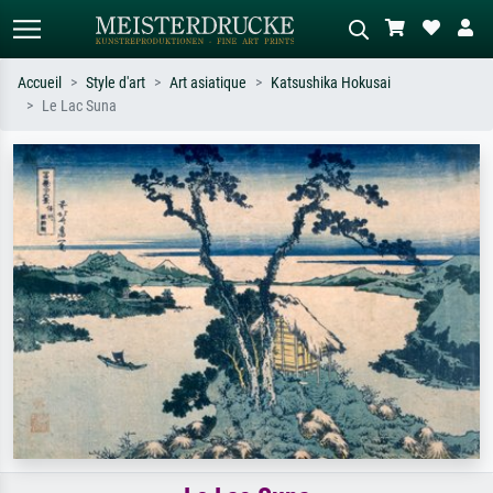
Accueil
Style d'art
Art asiatique
Katsushika Hokusai
Le Lac Suna
Recherche standard
Recherche d'images IA
Recherchez par artiste, titre ou style –
Décrivez la scène – ex. prairie verte,
ex. Monet, Nuit étoilée,
abstrait avec beaucoup de rouge,
impressionnisme, vague de Hokusai,
tableau sombre, nu debout près d'un
nu.
arbre.