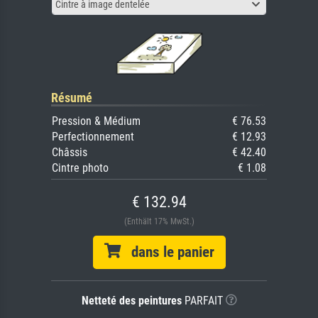
Cintre à image dentelée
Résumé
Pression & Médium
€ 76.53
Perfectionnement
€ 12.93
Châssis
€ 42.40
Cintre photo
€ 1.08
€ 132.94
(Enthält 17% MwSt.)
dans le panier
Netteté des peintures
PARFAIT