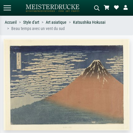
Accueil
Style d'art
Art asiatique
Katsushika Hokusai
Beau temps avec un vent du sud
Recherche standard
Recherche d'images IA
Recherchez par artiste, titre ou style –
Décrivez la scène – ex. prairie verte,
ex. Monet, Nuit étoilée,
abstrait avec beaucoup de rouge,
impressionnisme, vague de Hokusai,
tableau sombre, nu debout près d'un
nu.
arbre.