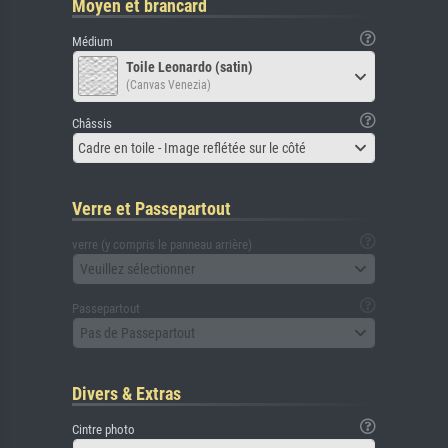
Moyen et brancard
Médium
Toile Leonardo (satin)
(Canvas Venezia)
Châssis
Cadre en toile - Image reflétée sur le côté
Verre et Passepartout
verre (y compris le panneau arrière)
Veuillez sélectionner
Passepartout
Pas de Passepartout
Divers & Extras
Cintre photo