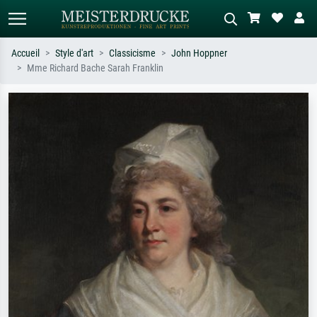
Accueil
Style d'art
Classicisme
John Hoppner
Mme Richard Bache Sarah Franklin
Recherche standard
Recherche d'images IA
Recherchez par artiste, titre ou style –
Décrivez la scène – ex. prairie verte,
ex. Monet, Nuit étoilée,
abstrait avec beaucoup de rouge,
impressionnisme, vague de Hokusai,
tableau sombre, nu debout près d'un
nu.
arbre.