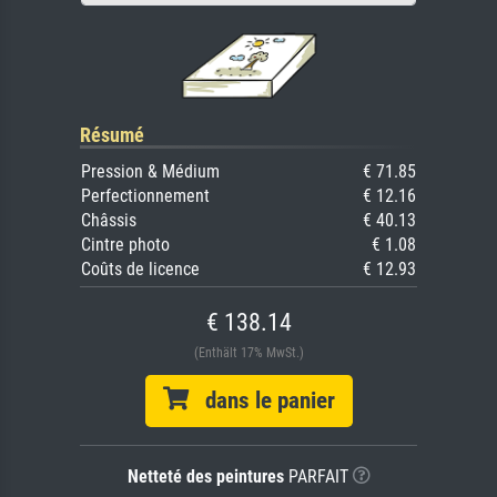
Résumé
Pression & Médium
€ 71.85
Perfectionnement
€ 12.16
Châssis
€ 40.13
Cintre photo
€ 1.08
Coûts de licence
€ 12.93
€ 138.14
(Enthält 17% MwSt.)
dans le panier
Netteté des peintures
PARFAIT