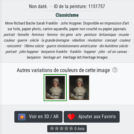
Non daté. · ID de la peinture: 1151757
Classicisme
Mme Richard Bache Sarah Franklin · John Hoppner. Disponible en impression d'art
sur toile, papier photo, carton aquarelle, papier non couché ou papier japonais.
portrait ·
femelle ·
femmes ·
femme ·
les gens ·
arts ·
peinture ·
britannique ·
musée ·
couleur ·
guerre ·
siècle ·
la grande-bretagne ·
rébellion ·
révolution ·
concept ·
couleur
·
rencontré ·
18ème siècle ·
guerre révolutionnaire américaine ·
dix-huitième siècle ·
portrait ·
john hoppner ·
benjamin franklin ·
franklin ·
hoppner ·
john ·
oil on canvas ·
benjamin ·
heritage art
· Heritage Art/Heritage Images
Autres variations de couleurs de cette image
Voir en 3D / AR
Ajouter aux Favoris
0 Avis