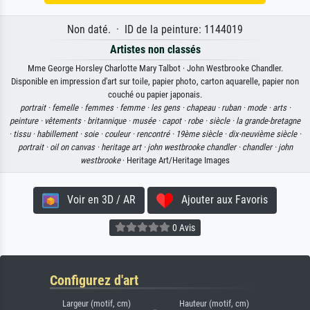
Non daté. · ID de la peinture: 1144019
Artistes non classés
Mme George Horsley Charlotte Mary Talbot · John Westbrooke Chandler.
Disponible en impression d'art sur toile, papier photo, carton aquarelle, papier non
couché ou papier japonais.
portrait ·
femelle ·
femmes ·
femme ·
les gens ·
chapeau ·
ruban ·
mode ·
arts ·
peinture ·
vêtements ·
britannique ·
musée ·
capot ·
robe ·
siècle ·
la grande-bretagne
·
tissu ·
habillement ·
soie ·
couleur ·
rencontré ·
19ème siècle ·
dix-neuvième siècle ·
portrait ·
oil on canvas ·
heritage art ·
john westbrooke chandler ·
chandler ·
john
westbrooke
· Heritage Art/Heritage Images
Voir en 3D / AR
Ajouter aux Favoris
0 Avis
Configurez d'art
Largeur (motif, cm)
Hauteur (motif, cm)