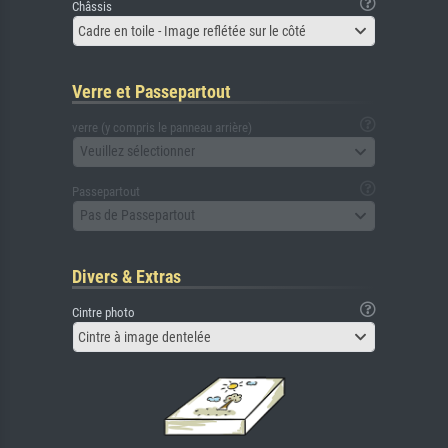
Châssis
Cadre en toile - Image reflétée sur le côté
Verre et Passepartout
verre (y compris le panneau arrière)
Veuillez sélectionner
Passepartout
Pas de Passepartout
Divers & Extras
Cintre photo
Cintre à image dentelée