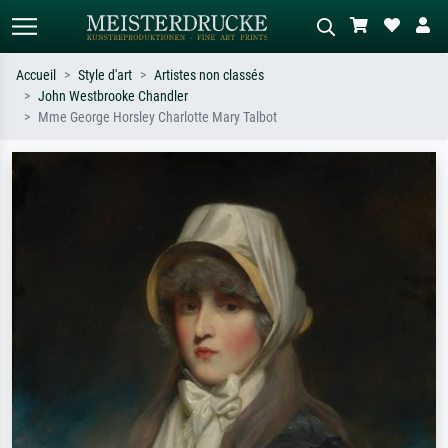
Accueil
Style d'art
Artistes non classés
John Westbrooke Chandler
Recherche standard
Recherche d'images IA
Mme George Horsley Charlotte Mary Talbot
Recherchez par artiste, titre ou style –
Décrivez la scène – ex. prairie verte,
ex. Monet, Nuit étoilée,
abstrait avec beaucoup de rouge,
impressionnisme, vague de Hokusai,
tableau sombre, nu debout près d'un
nu.
arbre.