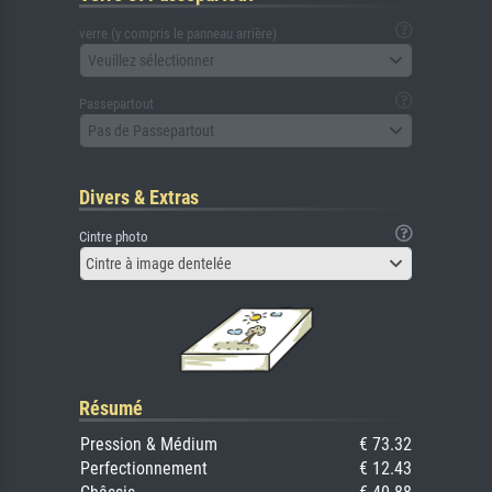
verre (y compris le panneau arrière)
Veuillez sélectionner
Passepartout
Pas de Passepartout
Divers & Extras
Cintre photo
Cintre à image dentelée
Résumé
Pression & Médium
€ 73.32
Perfectionnement
€ 12.43