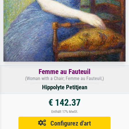
Femme au Fauteuil
(Woman with a Chair; Femme au Fauteuil,)
Hippolyte Petitjean
€ 142.37
Enthält 17% MwSt.
Configurez d'art