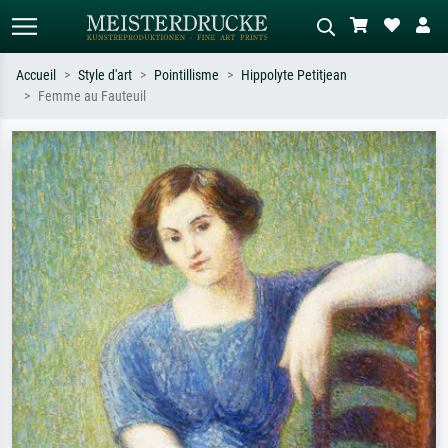
Accueil
Style d'art
Pointillisme
Hippolyte Petitjean
Femme au Fauteuil
Recherche standard
Recherche d'images IA
Recherchez par artiste, titre ou style –
Décrivez la scène – ex. prairie verte,
ex. Monet, Nuit étoilée,
abstrait avec beaucoup de rouge,
impressionnisme, vague de Hokusai,
tableau sombre, nu debout près d'un
nu.
arbre.