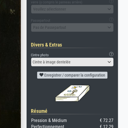
verre (y compris le panneau arrière)
Veuillez sélectionner
Passepartout
Pas de Passepartout
Divers & Extras
Cintre photo
Cintre à image dentelée
Enregistrer / comparer la configuration
Résumé
Pression & Médium
€ 72.27
Perfectionnement
€ 12.29