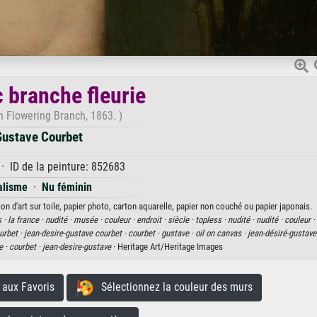
 branche fleurie
h Flowering Branch, 1863. )
ustave Courbet
· ID de la peinture: 852683
alisme
·
Nu féminin
n d'art sur toile, papier photo, carton aquarelle, papier non couché ou papier japonais.
s ·
la france ·
nudité ·
musée ·
couleur ·
endroit ·
siècle ·
topless ·
nudité ·
nudité ·
couleur ·
urbet ·
jean-desire-gustave courbet ·
courbet ·
gustave ·
oil on canvas ·
jean-désiré-gustave
e ·
courbet ·
jean-desire-gustave
· Heritage Art/Heritage Images
aux Favoris
Sélectionnez la couleur des murs