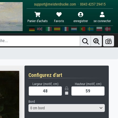
support@meisterdrucke.com · 0043 4257 29415
Panier d'achats
Favoris
enregistrer
se connecter
Configurez d'art
Largeur (motif, cm)
Hauteur (motif, cm)
Bord
0 cm bord