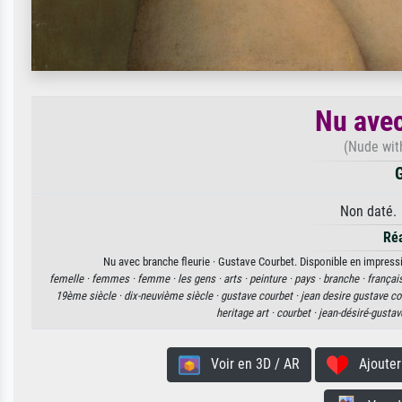
Nu avec
(Nude wit
G
Non daté. 
Ré
Nu avec branche fleurie · Gustave Courbet. Disponible en impressio
femelle ·
femmes ·
femme ·
les gens ·
arts ·
peinture ·
pays ·
branche ·
françai
19ème siècle ·
dix-neuvième siècle ·
gustave courbet ·
jean desire gustave co
heritage art ·
courbet ·
jean-désiré-gustav
Voir en 3D / AR
Ajouter 