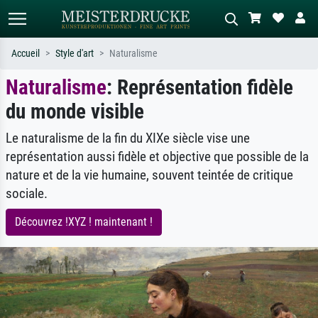
Accueil
Style d'art
Naturalisme
Naturalisme
: Représentation fidèle
Recherche standard
Recherche d'images IA
du monde visible
Recherchez par artiste, titre ou style –
Décrivez la scène – ex. prairie verte,
ex. Monet, Nuit étoilée,
abstrait avec beaucoup de rouge,
impressionnisme, vague de Hokusai,
tableau sombre, nu debout près d'un
Le naturalisme de la fin du XIXe siècle vise une
nu.
arbre.
représentation aussi fidèle et objective que possible de la
nature et de la vie humaine, souvent teintée de critique
sociale.
Découvrez !XYZ ! maintenant !