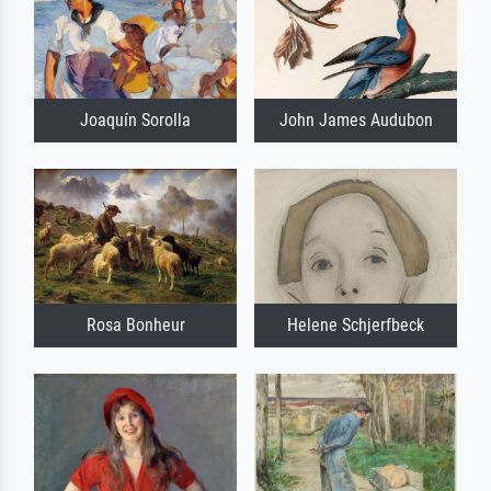
Joaquín Sorolla
John James Audubon
Rosa Bonheur
Helene Schjerfbeck