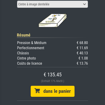
Cintre à image dentelée
Résumé
Pression & Médium
€ 68.80
Perfectionnement
€ 11.69
Châssis
€ 40.13
Cintre photo
€ 1.08
Coûts de licence
€ 13.76
€ 135.45
(Enthält 17% MwSt.)
dans le panier