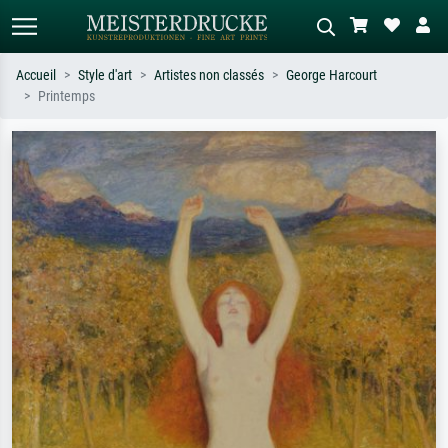
Accueil
Style d'art
Artistes non classés
George Harcourt
Printemps
Recherche standard
Recherche d'images IA
Recherchez par artiste, titre ou style –
Décrivez la scène – ex. prairie verte,
ex. Monet, Nuit étoilée,
abstrait avec beaucoup de rouge,
impressionnisme, vague de Hokusai,
tableau sombre, nu debout près d'un
nu.
arbre.