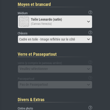
Moyen et brancard
Médium
Toile Leonardo (satin)
(Canvas Venezia)
Châssis
Cadre en toile - Image reflétée sur le côté
Verre et Passepartout
verre (y compris le panneau arrière)
Veuillez sélectionner
Passepartout
Pas de Passepartout
Divers & Extras
Cintre photo